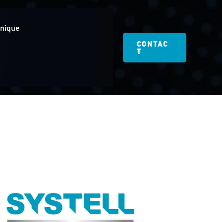
hnique
CONTAC
T