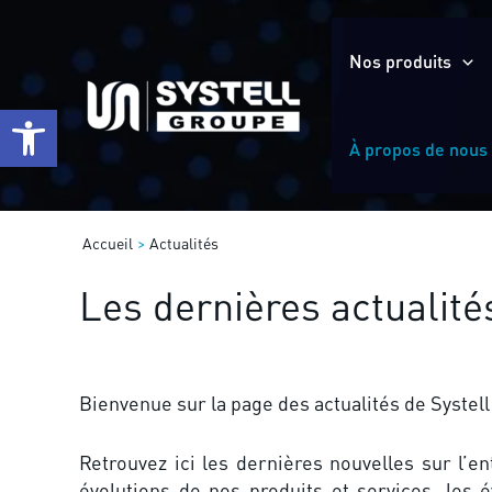
Aller
au
Nos produits
contenu
Ouvrir la barre d’outils
À propos de nous
Accueil
Actualités
Les dernières actualité
Bienvenue sur la page des actualités de Systel
Retrouvez ici les dernières nouvelles sur l’en
évolutions de nos produits et services, les