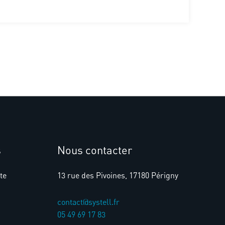
s
Nous contacter
te
13 rue des Pivoines, 17180 Périgny
contact@systell.fr​
05 49 69 17 83