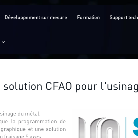
Développement sur mesure
Formation
Support tec
olution CFAO pour l'usinag
usinage du métal.
s que la programmation de
 graphique et une solution
u fraisage 5 axes.