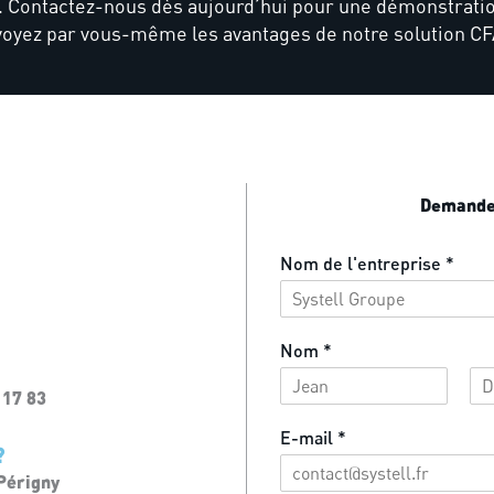
. Contactez-nous dès aujourd’hui pour une démonstratio
voyez par vous-même les avantages de notre solution C
Demander
Nom de l'entreprise
*
Nom
*
 17 83
P
N
r
o
E-mail
*
?
é
m
n
 Périgny