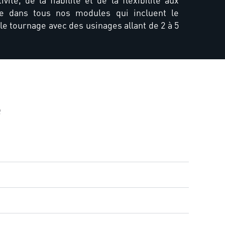
vité, de la fiabilité et de la flexibilité aux
uve dans tous nos modules qui incluent le
 le tournage avec des usinages allant de 2 à 5
e