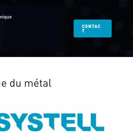
hnique
CONTAC
T
e du métal