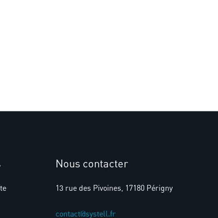
s
Nous contacter
te
13 rue des Pivoines, 17180 Périgny
contact@systell.fr​