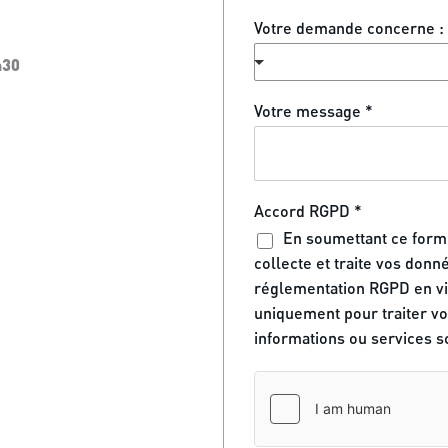
o
m
Votre demande concerne :
h30
Votre message
*
Accord RGPD
*
En soumettant ce formu
collecte et traite vos don
réglementation RGPD en vig
uniquement pour traiter vo
informations ou services so