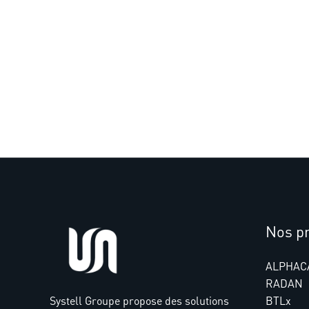
Nos pr
ALPHAC
RADAN
Systell Groupe propose des solutions
BTLx