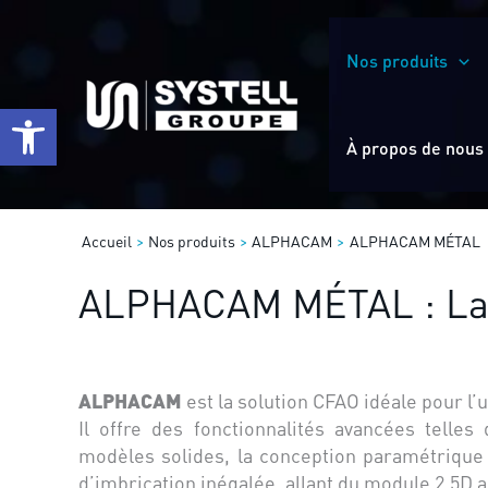
Aller
au
Nos produits
contenu
Ouvrir la barre d’outils
À propos de nous
Accueil
Nos produits
ALPHACAM
ALPHACAM MÉTAL
ALPHACAM MÉTAL : La s
ALPHACAM
est la solution CFAO idéale pour l’
Il offre des fonctionnalités avancées telle
modèles solides, la conception paramétrique
d’imbrication inégalée, allant du module 2.5D a