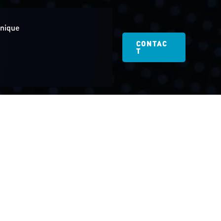
hnique
CONTAC
T