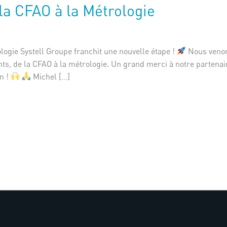
la CFAO à la Métrologie
logie Systell Groupe franchit une nouvelle étape !
Nous venon
ients, de la CFAO à la métrologie. Un grand merci à notre parten
en !
Michel […]