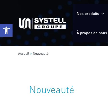
Aller
au
Nos produits
contenu
Ouvrir la barre d’outils
À propos de nous
Accueil
Nouveauté
Nouveauté