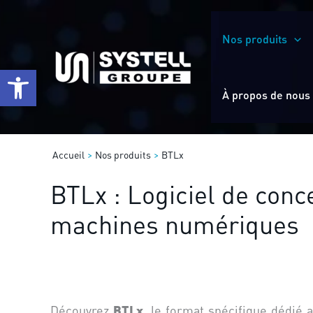
Aller
au
Nos produits
contenu
Ouvrir la barre d’outils
À propos de nous
Accueil
Nos produits
BTLx
BTLx : Logiciel de con
machines numériques
BTLx
Découvrez
, le format spécifique dédié 