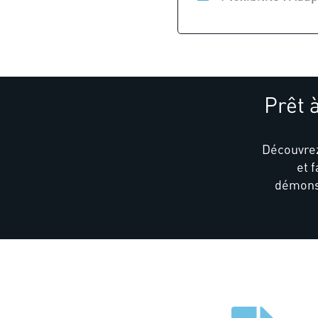
Prêt 
Découvr
et 
démonst