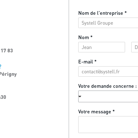
Nom de l'entreprise
*
Nom
*
 17 83
P
N
r
o
E-mail
*
?
é
m
n
 Périgny
o
m
Votre demande concerne :
h30
Votre message
*