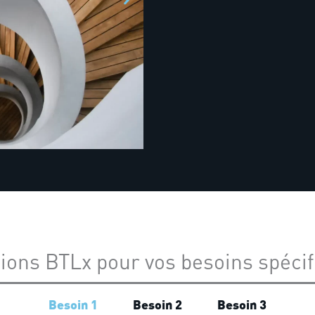
ions BTLx pour vos besoins spéci
Besoin 1
Besoin 2
Besoin 3