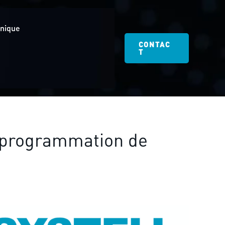
hnique
CONTAC
T
t programmation de