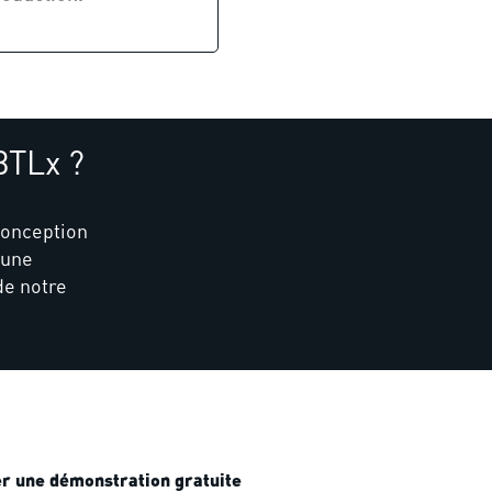
BTLx ?
conception
 une
de notre
 une démonstration gratuite