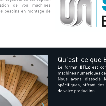
mation de vos machines
os besoins en montage de
Qu'est-ce que 
BTLx
Le format
est con
machines numériques dédi
Nous avons dissocié l
spécifiques, offrant de
de votre production.