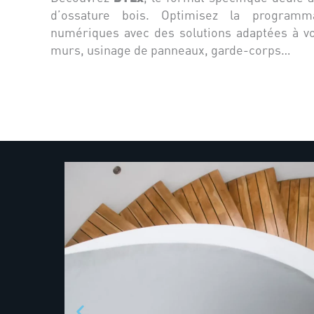
d’ossature bois. Optimisez la program
numériques avec des solutions adaptées à v
murs, usinage de panneaux, garde-corps…