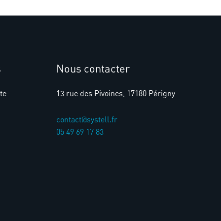
s
Nous contacter
te
13 rue des Pivoines, 17180 Périgny
contact@systell.fr​
05 49 69 17 83