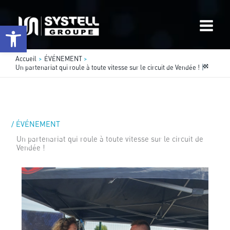
Aller
au
Ouvrir la barre d’outils
contenu
Accueil
ÉVÉNEMENT
Un partenariat qui roule à toute vitesse sur le circuit de Vendée !
/
ÉVÉNEMENT
Un partenariat qui roule à toute vitesse sur le circuit de
Vendée !