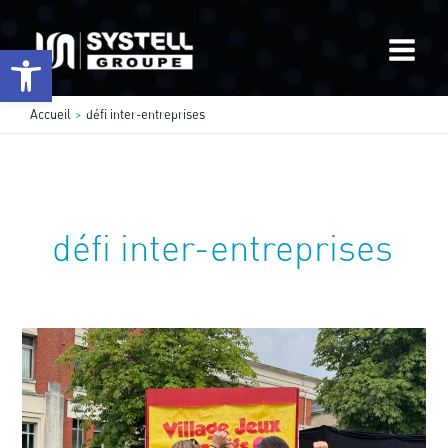
Aller
au
Ouvrir la barre d’outils
contenu
Accueil
défi inter-entreprises
défi inter-entreprises
Systell
Team
DEFLIP